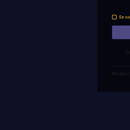
Se so
Vo
No apps 