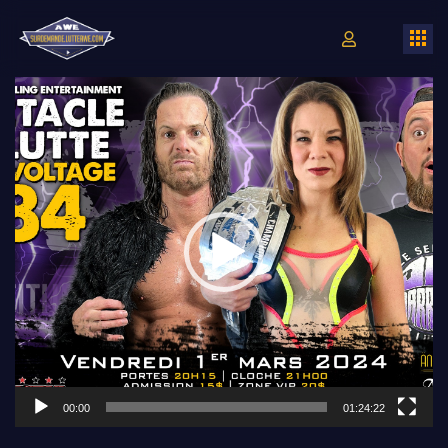
Lecteur
vidéo
00:00
01:24:22