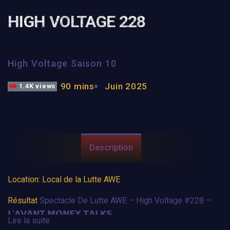
HIGH VOLTAGE 228
High Voltage Saison 10
90 mins
Juin 2025
1.4K views
Description
Location: Local de la Lutte AWE
Résultat
Spectacle De Lutte AWE – High Voltage #228 –
𝗟’𝗔𝗩𝗔𝗡𝗧 𝗠𝗢𝗡𝗘𝗬 𝗧𝗔𝗟𝗞𝗦
Lire la suite