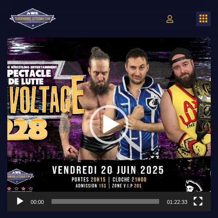
Lecteur
vidéo
00:00
01:22:33