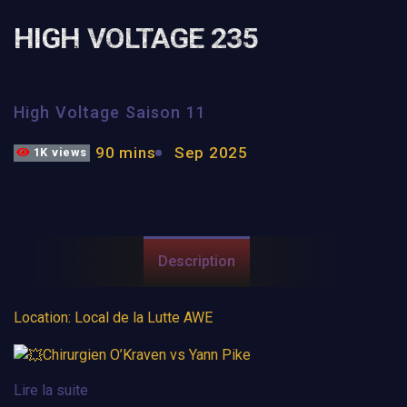
HIGH VOLTAGE 235
High Voltage Saison 11
90 mins
Sep 2025
1K views
Description
Location: Local de la Lutte AWE
Chirurgien O’Kraven vs Yann Pike
Lire la suite
Deux favoris de la foule, le Chirurgien O’Kraven et Yann