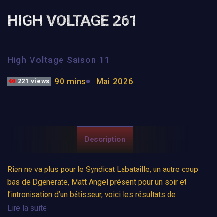
HIGH VOLTAGE 261
High Voltage Saison 11
90 mins
Mai 2026
221 views
Description
Rien ne va plus pour le Syndicat Labataille, un autre coup
bas de Dgenerate, Matt Angel présent pour un soir et
l’intronisation d’un bâtisseur, voici les résultats de
Brawlingfest, les 10 ans de la AWE.
Lire la suite